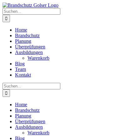
Skip
to
Suche
content
nach:
Home
Brandschutz
Planung
Überprüfungen
Ausbildungen
Warenkorb
Blog
Team
Kontakt
Suche
nach:
Home
Brandschutz
Planung
Überprüfungen
Ausbildungen
Warenkorb
Blog