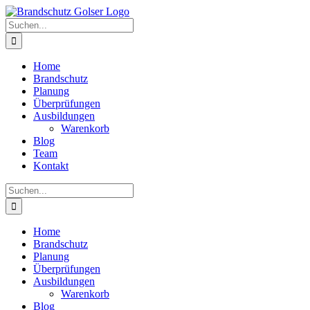
Skip
to
Suche
content
nach:
Home
Brandschutz
Planung
Überprüfungen
Ausbildungen
Warenkorb
Blog
Team
Kontakt
Suche
nach:
Home
Brandschutz
Planung
Überprüfungen
Ausbildungen
Warenkorb
Blog