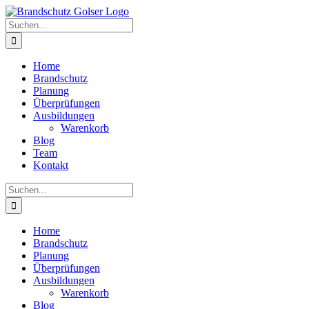
Skip
to
Suche
content
nach:
Home
Brandschutz
Planung
Überprüfungen
Ausbildungen
Warenkorb
Blog
Team
Kontakt
Suche
nach:
Home
Brandschutz
Planung
Überprüfungen
Ausbildungen
Warenkorb
Blog