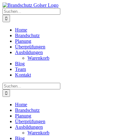
Skip
to
Suche
content
nach:
Home
Brandschutz
Planung
Überprüfungen
Ausbildungen
Warenkorb
Blog
Team
Kontakt
Suche
nach:
Home
Brandschutz
Planung
Überprüfungen
Ausbildungen
Warenkorb
Blog