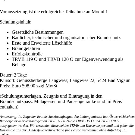
Voraussetzung ist die erfolgreiche Teilnahme an Modul 1
Schulungsinhalt:
Gesetzliche Bestimmungen
Baulicher, technischer und organisatorischer Brandschutz
Erste und Erweiterte Löschhilfe
Brandgefahren
Erfolgskontrolle
TRVB 119 O und TRVB 120 O zur Eigenverwendung als
Beilage
Dauer: 2 Tage
Kursort: Genussherberge Langwies; Langwies 22; 5424 Bad Vigaun
Preis: Euro 598,00 zzgl MwSt
(Schulungsunterlagen, Zeugnis und Eintragung in den
Brandschutzpass
,
Mittagessen und Pausengetränke sind im Preis
enthalten)
Anmerkung: Im Zuge der Brandschutzbeauftragten Ausbildung müssen laut Österreichischem
Bundesfeuerwehrverband gemäß TRVB 117 0 24 die TRVB 119 O und TRVB 120 O
ausgegeben werden. Wir versenden diese beiden TRVBs am Kursende per mail und geben die
Kosten die uns der Bundesfeuerwehrverband pro Person verrechnet, ohne Aufschlag 1:1
weiter.