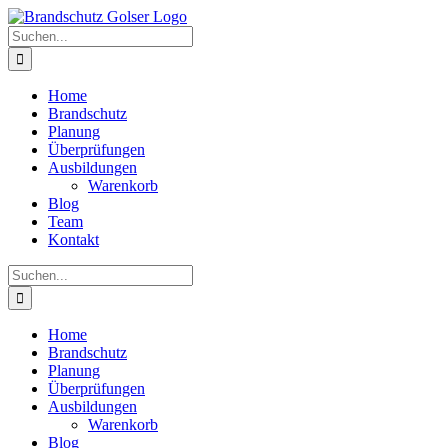
Skip
to
Suche
content
nach:
Home
Brandschutz
Planung
Überprüfungen
Ausbildungen
Warenkorb
Blog
Team
Kontakt
Suche
nach:
Home
Brandschutz
Planung
Überprüfungen
Ausbildungen
Warenkorb
Blog