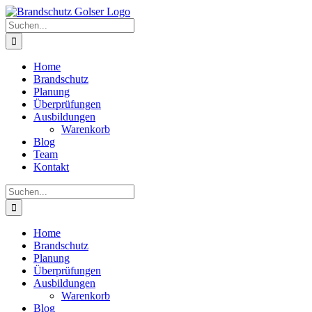
Skip
to
Suche
content
nach:
Home
Brandschutz
Planung
Überprüfungen
Ausbildungen
Warenkorb
Blog
Team
Kontakt
Suche
nach:
Home
Brandschutz
Planung
Überprüfungen
Ausbildungen
Warenkorb
Blog