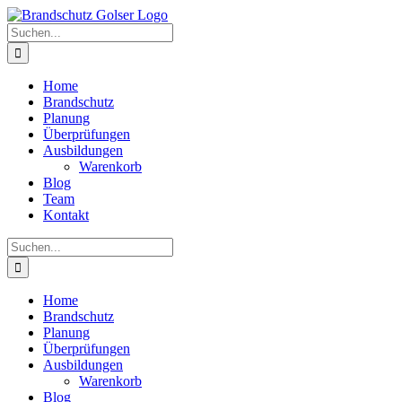
Skip
to
Suche
content
nach:
Home
Brandschutz
Planung
Überprüfungen
Ausbildungen
Warenkorb
Blog
Team
Kontakt
Suche
nach:
Home
Brandschutz
Planung
Überprüfungen
Ausbildungen
Warenkorb
Blog