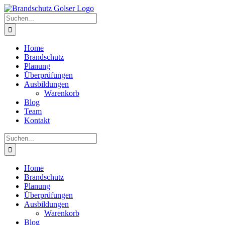
Skip
to
Suche
content
nach:
Home
Brandschutz
Planung
Überprüfungen
Ausbildungen
Warenkorb
Blog
Team
Kontakt
Suche
nach:
Home
Brandschutz
Planung
Überprüfungen
Ausbildungen
Warenkorb
Blog